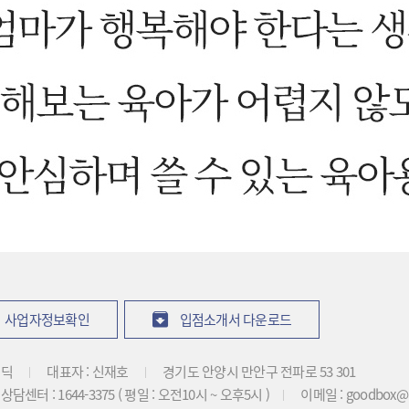
사업자정보확인
입점소개서 다운로드
비딕
대표자 : 신재호
경기도 안양시 만안구 전파로 53 301
담센터 : 1644-3375 ( 평일 : 오전10시 ~ 오후5시 )
이메일 : goodbox@